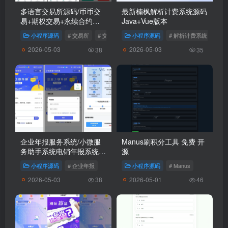
多语言交易所源码/币币交
最新楠枫解析计费系统源码
易+期权交易+永续合约
Java+Vue版本
+Defi借贷+新币申购+矿机
小程序源码
# 交易所
# 交易所系统
小程序源码
# 理财源码
# 解析计费系统
理财/前端uniapp纯源码+后
2026-05-03
2026-05-03
端php
38
35
企业年报服务系统/小微服
Manus刷积分工具 免费 开
务助手系统电销年报系统企
源
业年审企业申请管理
小程序源码
# 企业年报
小程序源码
# Manus
2026-05-03
2026-05-01
38
46