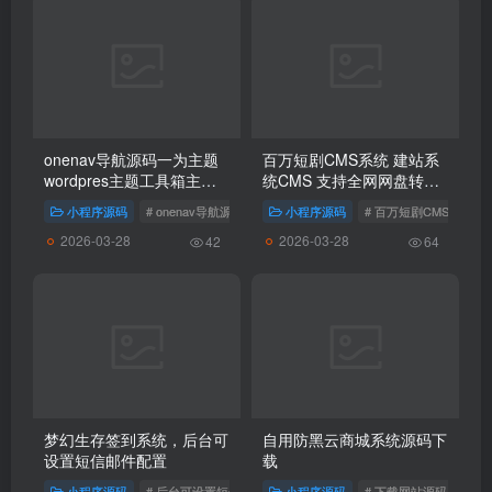
onenav导航源码一为主题
百万短剧CMS系统 建站系
wordpres主题工具箱主题
统CMS 支持全网网盘转存
模板网站源码搭建
拉新
小程序源码
# onenav导航源码
小程序源码
# 百万短剧CMS系统
2026-03-28
2026-03-28
42
64
梦幻生存签到系统，后台可
自用防黑云商城系统源码下
设置短信邮件配置
载
小程序源码
# 后台可设置短信邮件配置网站源码
小程序源码
# 梦幻生存签到系统源码
# 下载网站源码
# 