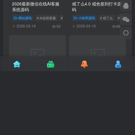
2026最新微信在线AI客服
戒了么4.0 戒色签到打卡源
系统源码
码
网站源码
# AI在线客服
# AI客服系统
小程序源码
# 戒了么
# 死了么
2026-03-16
2026-03-16
59
66
最新彩虹云商城 前端用户
企业客户管理系统
后台美化版模版源码
springboot+vue Java版
小程序源码
# 彩虹云商城
网站源码
# 客户管理系统
# 企
2026-03-16
2026-03-16
68
58