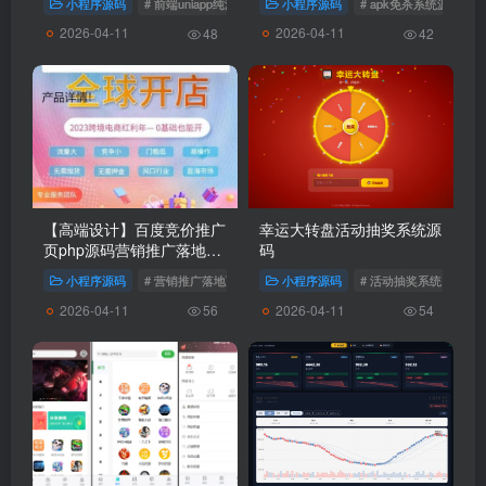
小程序源码
# 前端uniapp纯源码+后端网站源码
小程序源码
# 跟单搬砖区块链交易所
# apk免杀系统源码
端
2026-04-11
2026-04-11
48
42
【高端设计】百度竞价推广
幸运大转盘活动抽奖系统源
页php源码营销推广落地页
码
商品推广竞价单页客服跳转
小程序源码
# 营销推广落地页商品网站源码
小程序源码
# 活动抽奖系统
# 
加微信好友
2026-04-11
2026-04-11
56
54