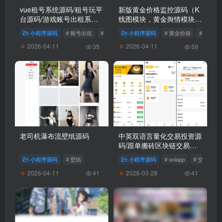
vue租号系统源码/租号玩平
新版黄金价格监控源码（K
台源码/游戏账号出租系统/
线图模块，黄金舆情模块，
虚拟账号出租平台源码
AI智能客服）
小程序源码
# 账号出租
# 虚拟账号出租
小程序源码
# 游戏租号系统
# 黄金价格
# 黄金
2026-04-11
2026-04-11
35
59
老司机瀑布流壁纸源码
中英双语言量化交易投资源
码/跟单搬砖区块链交易所
源码/前端uniapp纯源码+后
小程序源码
# 壁纸
小程序源码
# uniapp
# 交易投资
端
2026-04-11
2026-03-28
41
41