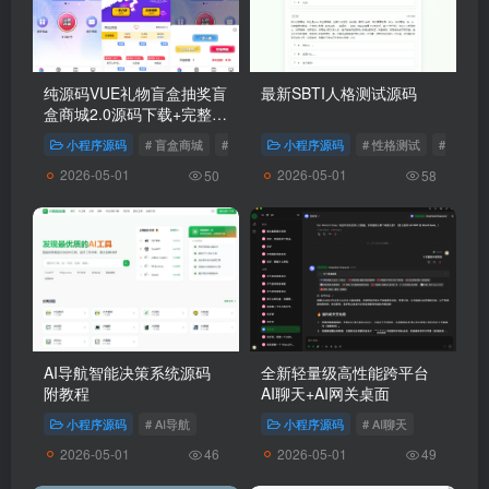
纯源码VUE礼物盲盒抽奖盲
最新SBTI人格测试源码
盒商城2.0源码下载+完整视
频教程
小程序源码
# 盲盒商城
# 抽奖盲盒
小程序源码
# 盲盒抽奖系统
# 性格测试
# SBTI
2026-05-01
2026-05-01
50
58
AI导航智能决策系统源码
全新轻量级高性能跨平台
附教程
AI聊天+AI网关桌面
小程序源码
# AI导航
小程序源码
# AI聊天
2026-05-01
2026-05-01
46
49