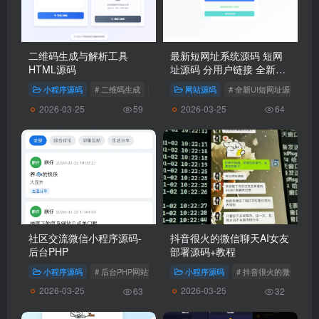
二维码生成与解析工具
最新短网址系统源码 短网
HTML源码
址源码 分用户链接 全新UI
短网址源码
小程序源码
# 二维码生成
# 二维码解析
网站源码
# 全新UI短网址源码
#
2026-03-25
2026-03-25
59
64
社区交流微信小程序源码-
抖音很火的微信聊天AI女友
后台PHP
部署源码+教程
小程序源码
# 后台PHP网站源码
# 社区交流微信小程序源码
小程序源码
# 抖音很火的微信聊天
2026-03-25
2026-03-25
63
32