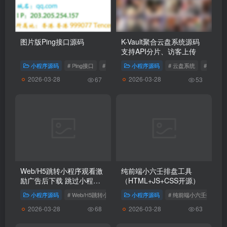
图片版Ping接口源码
K-Vault聚合云盘系统源码
支持API分片、访客上传
小程序源码
# Ping接口
# 图片Ping
小程序源码
# 云盘系统
# 聚合云
2026-03-28
2026-03-28
67
53
Web/H5跳转小程序观看激
纯前端小六壬排盘工具
励广告后下载 跳过小程序
（HTML+JS+CSS开源）
30秒广告辅助器 系统源码
小程序源码
# Web/H5跳转小程序观看激励广告后下载系统源码
小程序源码
# 纯前端小六壬排盘工
# 跳过小
2026-03-28
2026-03-28
68
63