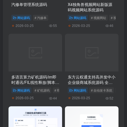
汽修单管理系统源码
X4独角兽视频网站新版源
码视频网站系统源码
网站源码
# 汽修单
网站源码
# 视频网站
# 视频源码
2026-03-25
2026-03-25
55
46
多语言算力矿机源码/im即
东方云权通支持高并发中小
时通讯/FIL线性释放/脚本齐
企业级商城系统源码 全开
全/搭建教程
源
网站源码
# 矿机源码
# 即时通讯
网站源码
# 自动发卡系统
# 个
2026-03-25
2026-03-25
44
52