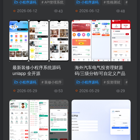
小程序源码
# API管理系统
# API计费系统
小程序源码
# 性格测试
# 测试小
2026-06-12
2026-06-12
43
48
最新装修小程序系统源码
海外汽车电气投资理财源
uniapp 全开源
码/三级分销/可自定义产品
小程序源码
# 装修小程序
小程序源码
# 投资理财
# 汽车理
2026-05-29
2026-05-29
53
29