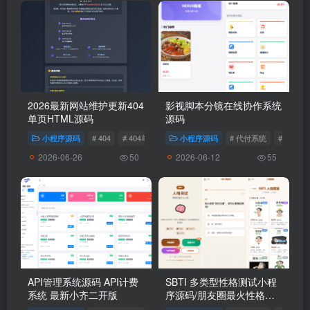
2026最新网站维护更新404
影视脚本分镜在线协作系统
单页HTML源码
源码
小程序源码
# 404
# 404单页
小程序源码
# 代付系统
# 电商
2026-06-26
2026-06-12
50
55
API管理系统源码 API计费
SBTI 多类型性格测试小程
系统 最新小齐二开版
序源码/朋友圈最火性格测
试源码 前端uniapp