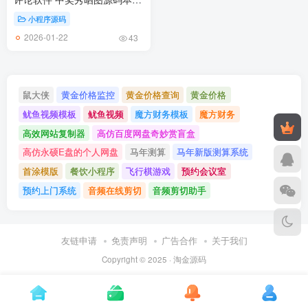
晒图源码
小程序源码
2026-01-22
43
鼠大侠
黄金价格监控
黄金价格查询
黄金价格
鱿鱼视频模板
鱿鱼视频
魔方财务模板
魔方财务
高效网站复制器
高仿百度网盘奇妙赏盲盒
高仿永硕E盘的个人网盘
马年测算
马年新版测算系统
首涂模版
餐饮小程序
飞行棋游戏
预约会议室
预约上门系统
音频在线剪切
音频剪切助手
友链申请
免责声明
广告合作
关于我们
Copyright © 2025 ·
淘金源码